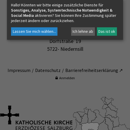
Hallo! Könnten wir bitte einige zusätzliche Dienste für
NIEDERNSILL
Sonstiges, Analyse, Systemtechnische Notwendigkeit &
Social Media
aktivieren? Sie können Ihre Zustimmung später
jederzeit ändern oder zurückziehen.
PFARRBIBLIOTHEK
Lassen Sie mich wählen
...
Ich lehne ab
Das ist ok
Pfarre Niedernsill
Dorfstraße 19
5722- Niedernsill
Impressum
Datenschutz
Barrierefreiheitserklärung ↗
Anmelden