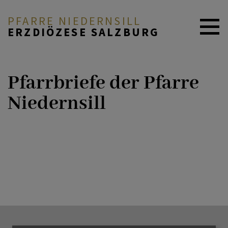
PFARRE NIEDERNSILL
ERZDIÖZESE SALZBURG
ZURÜCK
AKTUELL
Pfarrbriefe der Pfarre
Niedernsill
Neuigkeiten
PFARRE & TEAM
Kalender
GLAUBE & FEIERN
Fotogalerien
GRUPPEN & ANGEBOTE
Pfarrbriefe
ELTERN-KIND-ZENTRUM