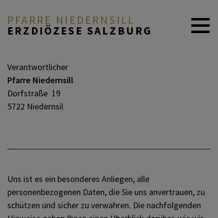
PFARRE NIEDERNSILL
ERZDIÖZESE SALZBURG
AKTUELL
Verantwortlicher
Pfarre Niedernsill
Dorfstraße 19
PFARRE & TEAM
5722 Niedernsil
GLAUBE & FEIERN
GRUPPEN & ANGEBOTE
Uns ist es ein besonderes Anliegen, alle
personenbezogenen Daten, die Sie uns anvertrauen, zu
schützen und sicher zu verwahren. Die nachfolgenden
ELTERN-KIND-ZENTRUM