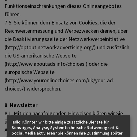
Funktionseinschränkungen dieses Onlineangebotes
führen.
7.5. Sie können dem Einsatz von Cookies, die der
Reichweitenmessung und Werbezwecken dienen, über
die Deaktivierungsseite der Netzwerkwerbeinitiative
(http://optout.networkadvertising.org/) und zusätzlich
die US-amerikanische Webseite
(http://www.aboutads.info/choices ) oder die
europäische Webseite
(http://www.youronlinechoices.com/uk/your-ad-
choices/) widersprechen.
8. Newsletter
8.1. Mit den nachfolgenden Hinweisen klären wir Sie
über die Inhalte unseres Newsletters sowie das
Hallo! Könnten wir bitte einige zusätzliche Dienste für
Sonstiges, Analyse, Systemtechnische Notwendigkeit &
Anmelde-, Versand- und das statistische
Social Media
aktivieren? Sie können Ihre Zustimmung später